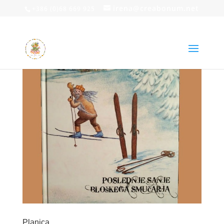
irena@creabonum.net
+386 (0)68 669 925
Planica