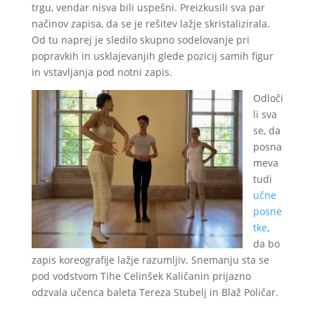
trgu, vendar nisva bili uspešni. Preizkusili sva par
načinov zapisa, da se je rešitev lažje skristalizirala.
Od tu naprej je sledilo skupno sodelovanje pri
popravkih in usklajevanjih glede pozicij samih figur
in vstavljanja pod notni zapis.
Odloči
li sva
se, da
posna
meva
tudi
učne
posne
tke
,
da bo
zapis koreografije lažje razumljiv. Snemanju sta se
pod vodstvom Tihe Celinšek Kaličanin prijazno
odzvala učenca baleta Tereza Stubelj in Blaž Poličar.