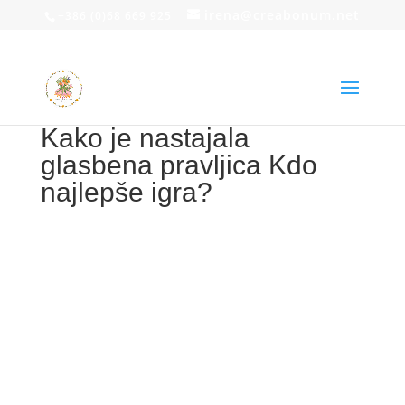
irena@creabonum.net
+386 (0)68 669 925
Kako je nastajala
glasbena pravljica Kdo
najlepše igra?