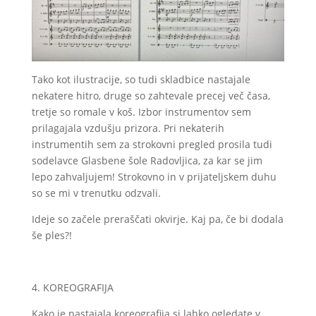
Tako kot ilustracije, so tudi skladbice nastajale
nekatere hitro, druge so zahtevale precej več časa,
tretje so romale v koš. Izbor instrumentov sem
prilagajala vzdušju prizora. Pri nekaterih
instrumentih sem za strokovni pregled prosila tudi
sodelavce Glasbene šole Radovljica, za kar se jim
lepo zahvaljujem! Strokovno in v prijateljskem duhu
so se mi v trenutku odzvali.
Ideje so začele preraščati okvirje. Kaj pa, če bi dodala
še ples?!
4. KOREOGRAFIJA
Kako je nastajala koreografija si lahko ogledate v