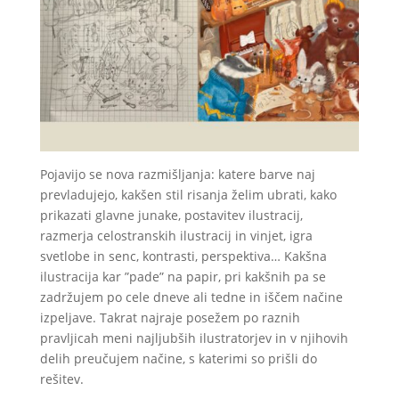
Pojavijo se nova razmišljanja: katere barve naj
prevladujejo, kakšen stil risanja želim ubrati, kako
prikazati glavne junake, postavitev ilustracij,
razmerja celostranskih ilustracij in vinjet, igra
svetlobe in senc, kontrasti, perspektiva… Kakšna
ilustracija kar ”pade” na papir, pri kakšnih pa se
zadržujem po cele dneve ali tedne in iščem načine
izpeljave. Takrat najraje posežem po raznih
pravljicah meni najljubših ilustratorjev in v njihovih
delih preučujem načine, s katerimi so prišli do
rešitev.