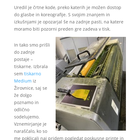
Uredil je črtne kode, preko katerih je možen dostop
do glasbe in koreografije. S svojim znanjem in
izkušnjami je opozarjal še na zadnje pasti, na katere
moramo biti pozorni preden gre zadeva v tisk.
In tako smo prišli
do zadnje
postaje –
tiskarne. Izbrala
sem
tiskarno
Medium
iz
Žirovnice, saj se
že dolgo
poznamo in
odlično
sodelujemo.
Vznemirjanje je
naraščalo, ko so
me poklicali naj pridem pogledat poskusne printe in