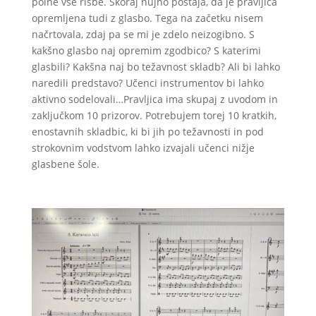
polne vse risbe. Skoraj nujno postaja, da je pravljica
opremljena tudi z glasbo. Tega na začetku nisem
načrtovala, zdaj pa se mi je zdelo neizogibno. S
kakšno glasbo naj opremim zgodbico? S katerimi
glasbili? Kakšna naj bo težavnost skladb? Ali bi lahko
naredili predstavo? Učenci instrumentov bi lahko
aktivno sodelovali…Pravljica ima skupaj z uvodom in
zaključkom 10 prizorov. Potrebujem torej 10 kratkih,
enostavnih skladbic, ki bi jih po težavnosti in pod
strokovnim vodstvom lahko izvajali učenci nižje
glasbene šole.