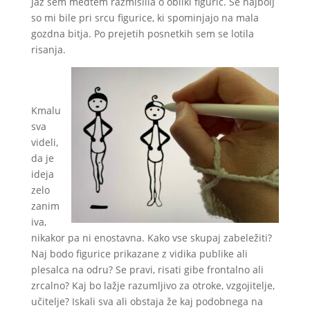
Jaz sem medtem razmislila o obliki figuric. Še najbolj
so mi bile pri srcu figurice, ki spominjajo na mala
gozdna bitja. Po prejetih posnetkih sem se lotila
risanja.
Kmalu
sva
videli,
da je
ideja
zelo
zanim
iva,
nikakor pa ni enostavna. Kako vse skupaj zabeležiti?
Naj bodo figurice prikazane z vidika publike ali
plesalca na odru? Se pravi, risati gibe frontalno ali
zrcalno? Kaj bo lažje razumljivo za otroke, vzgojitelje,
učitelje? Iskali sva ali obstaja že kaj podobnega na