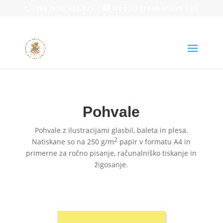
irena@creabonum.net
+386 (0)68 669 925
Pohvale
Pohvale z ilustracijami glasbil, baleta in plesa.
2
Natiskane so na 250 g/m
papir v formatu A4 in
primerne za ročno pisanje, računalniško tiskanje in
žigosanje.