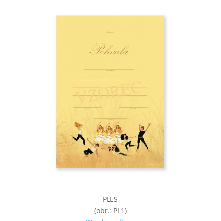
PLES
(obr.: PL1)