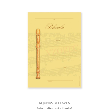
KLJUNASTA FLAVTA
(obr.: kljunasta flavta)