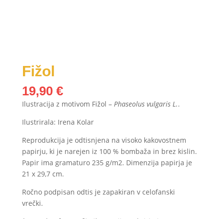
Fižol
19,90
€
Ilustracija z motivom Fižol –
Phaseolus vulgaris L.
.
Ilustrirala: Irena Kolar
Reprodukcija je odtisnjena na visoko kakovostnem
papirju, ki je narejen iz 100 % bombaža in brez kislin.
Papir ima gramaturo 235 g/m2. Dimenzija papirja je
21 x 29,7 cm.
Ročno podpisan odtis je zapakiran v celofanski
vrečki.