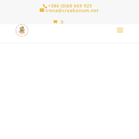
+386 (0)68 669 925
irena@creabonum.net
0