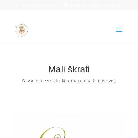
irena@creabonum.net
+386 (0)68 669 925
Mali škrati
Za vse male škrate, ki prihajajo na ta naš svet.